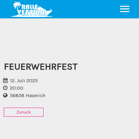
⌂
EVENTS
PRESSE
VIDEOS
FEUERWEHRFEST
KONTAKT
IMPRESSUM
12. Juli 2025
DATENSCHUTZ
20:00
56858 Haserich
Zurück